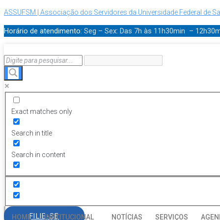
ASSUFSM | Associação dos Servidores da Universidade Federal de Sa
Horário de atendimento:
Seg – Sex: Das 7h às 11h30min – 12h30
Exact matches only
Search in title
Search in content
FILIE-SE
HOME
INSTITUCIONAL
NOTÍCIAS
SERVIÇOS
AGEN