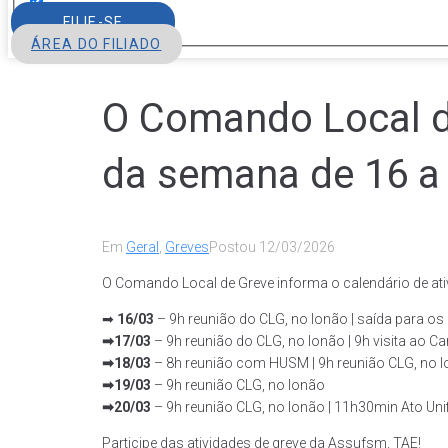
FILIE-SE
ÁREA DO FILIADO
O Comando Local de
da semana de 16 a
Em
Geral
,
Greves
Postou
12/03/2026
O Comando Local de Greve informa o calendário de ati
➡
16/03
– 9h reunião do CLG, no lonão | saída para o
➡17/03
– 9h reunião do CLG, no lonão | 9h visita ao 
➡18/03
– 8h reunião com HUSM | 9h reunião CLG, no lo
➡19/03
– 9h reunião CLG, no lonão
➡20/03
– 9h reunião CLG, no lonão | 11h30min Ato Uni
Participe das atividades de greve da Assufsm, TAE!