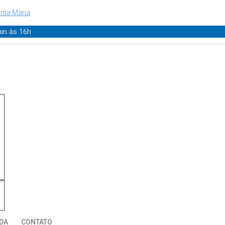
nta Maria
min
às 16h
DA
CONTATO