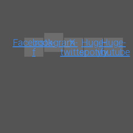
Facebook-
Instagram
X-
Huge-
Huge-
f
twitter
spotify
youtube