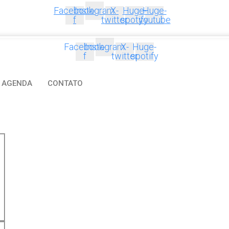
Facebook-
Instagram
X-
Huge-
Huge-
f
twitter
spotify
youtube
Facebook-
Instagram
X-
Huge-
f
twitter
spotify
AGENDA
CONTATO