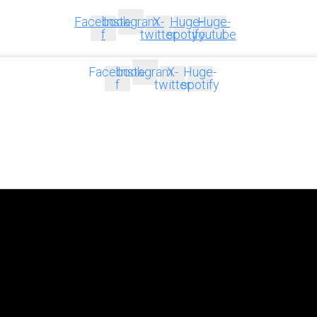
Facebook-
Instagram
X-
Huge-
Huge-
f
twitter
spotify
youtube
Facebook-
Instagram
X-
Huge-
f
twitter
spotify