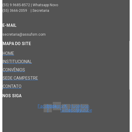
(55) 9.9685-8572 | Whatsapp Novo
(55) 3666-2059 | Secretaria
E-MAIL
secretaria@assufsm.com
MAPA DO SITE
HOME
INSTITUCIONAL
CONVÊNIOS
SEDE CAMPESTRE
CONTATO
NOS SIGA
Facebook-
Instagram
X-
Huge-
Huge-
f
twitter
spotify
youtube