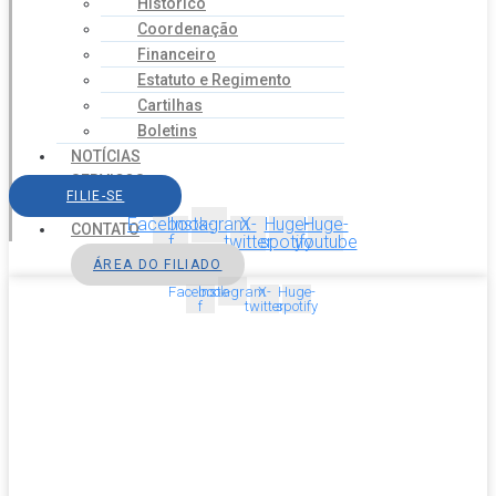
Histórico
Coordenação
Financeiro
Estatuto e Regimento
Cartilhas
Boletins
NOTÍCIAS
SERVIÇOS
FILIE-SE
AGENDA
Facebook-
Instagram
X-
Huge-
Huge-
CONTATO
f
twitter
spotify
youtube
ÁREA DO FILIADO
Facebook-
Instagram
X-
Huge-
f
twitter
spotify