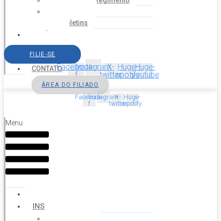
Estatuto e Regimento
Cartilhas
Boletins
NOTÍCIAS
SERVIÇOS
FILIE-SE
AGENDA
Facebook-
Instagram
X-
Huge-
Huge-
CONTATO
f
twitter
spotify
youtube
ÁREA DO FILIADO
Facebook-
Instagram
X-
Huge-
f
twitter
spotify
Menu
HOME
INSTITUCIONAL
Histórico