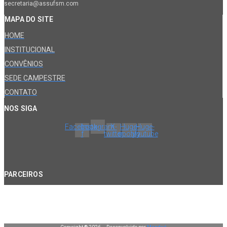
secretaria@assufsm.com
MAPA DO SITE
HOME
INSTITUCIONAL
CONVÊNIOS
SEDE CAMPESTRE
CONTATO
NOS SIGA
Facebook-
Instagram
X-
Huge-
Huge-
f
twitter
spotify
youtube
PARCEIROS