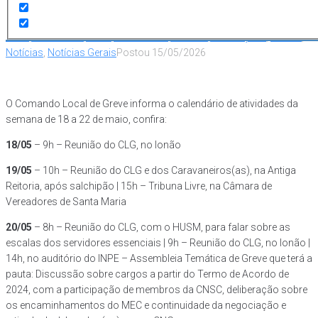
Em
Destaque
,
Geral|Informativo|Inicial|Institucional|Notícias|Publicações
,
Greves
,
Notícias
,
Notícias Gerais
Postou
15/05/2026
O Comando Local de Greve informa o calendário de atividades da
semana de 18 a 22 de maio, confira:
18/05
– 9h – Reunião do CLG, no lonão
19/05
– 10h – Reunião do CLG e dos Caravaneiros(as), na Antiga
Reitoria, após salchipão | 15h – Tribuna Livre, na Câmara de
Vereadores de Santa Maria
20/05
– 8h – Reunião do CLG, com o HUSM, para falar sobre as
escalas dos servidores essenciais | 9h – Reunião do CLG, no lonão |
14h, no auditório do INPE – Assembleia Temática de Greve que terá a
pauta: Discussão sobre cargos a partir do Termo de Acordo de
2024, com a participação de membros da CNSC, deliberação sobre
os encaminhamentos do MEC e continuidade da negociação e