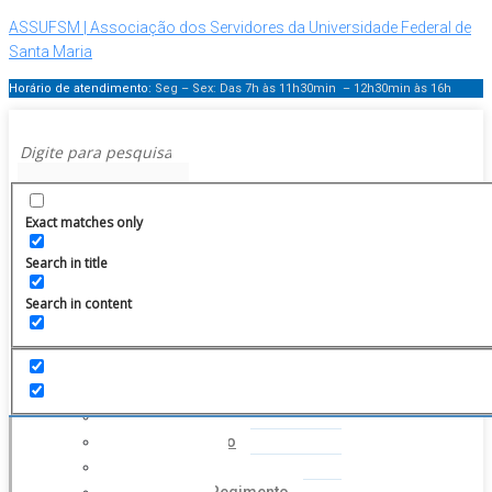
ASSUFSM | Associação dos Servidores da Universidade Federal de
Santa Maria
Horário de atendimento:
Seg – Sex: Das 7h às 11h30min – 12h30min
às 16h
Menu
Exact matches only
Search in title
Search in content
HOME
INSTITUCIONAL
Histórico
Coordenação
Financeiro