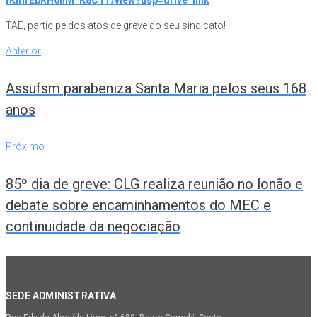
fKmrEbRH6nM_K8C1T/view?usp=drive_link
TAE, participe dos atos de greve do seu sindicato!
Navegação
Anterior
Anterior
de
Assufsm parabeniza Santa Maria pelos seus 168
Post
anos
Próximo
Próximo
85º dia de greve: CLG realiza reunião no lonão e
debate sobre encaminhamentos do MEC e
continuidade da negociação
SEDE ADMINISTRATIVA