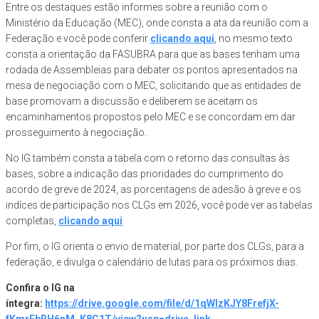
Entre os destaques estão informes sobre a reunião com o
Ministério da Educação (MEC), onde consta a ata da reunião com a
Federação e você pode conferir
clicando aqui
, no mesmo texto
consta a orientação da FASUBRA para que as bases tenham uma
rodada de Assembleias para debater os pontos apresentados na
mesa de negociação com o MEC, solicitando que as entidades de
base promovam a discussão e deliberem se aceitam os
encaminhamentos propostos pelo MEC e se concordam em dar
prosseguimento à negociação.
No IG também consta a tabela com o retorno das consultas às
bases, sobre a indicação das prioridades do cumprimento do
acordo de greve de 2024, as porcentagens de adesão à greve e os
indíces de participação nos CLGs em 2026, você pode ver as tabelas
completas,
clicando aqui
.
Por fim, o IG orienta o envio de material, por parte dos CLGs, para a
federação, e divulga o calendário de lutas para os próximos dias.
Confira o IG na
íntegra:
https://drive.google.com/file/d/1qWlzKJY8FrefjX-