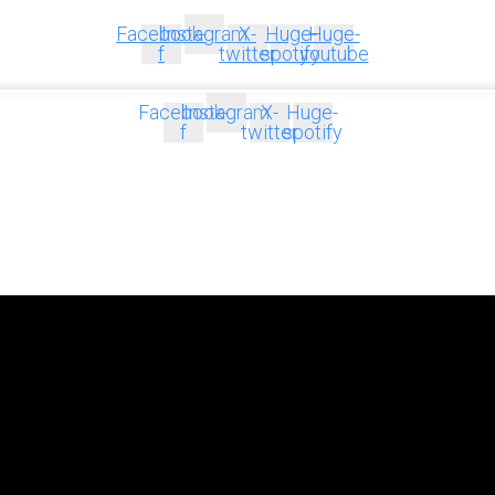
Facebook-
Instagram
X-
Huge-
Huge-
f
twitter
spotify
youtube
Facebook-
Instagram
X-
Huge-
f
twitter
spotify