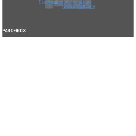
Facebook-
Instagram
X-
Huge-
Huge-
f
twitter
spotify
youtube
PARCEIROS