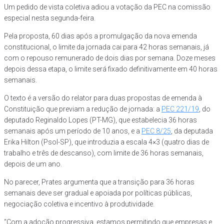
Um pedido de vista coletiva adiou a votação da PEC na comissão
especial nesta segunda-feira.
Pela proposta, 60 dias após a promulgação da nova emenda
constitucional, o limite da jornada cai para 42 horas semanais, já
com o repouso remunerado de dois dias por semana. Doze meses
depois dessa etapa, o limite será fixado definitivamente em 40 horas
semanais.
O texto é a versão do relator para duas propostas de emenda à
Constituição que previam a redução de jornada: a
PEC 221/19
, do
deputado Reginaldo Lopes (PT-MG), que estabelecia 36 horas
semanais após um período de 10 anos, e a
PEC 8/25
, da deputada
Erika Hilton (Psol-SP), que introduzia a escala 4×3 (quatro dias de
trabalho e três de descanso), com limite de 36 horas semanais,
depois de um ano.
No parecer, Prates argumenta que a transição para 36 horas
semanais deve ser gradual e apoiada por políticas públicas,
negociação coletiva e incentivo à produtividade.
“Com a adoção progressiva, estamos permitindo que empresas e