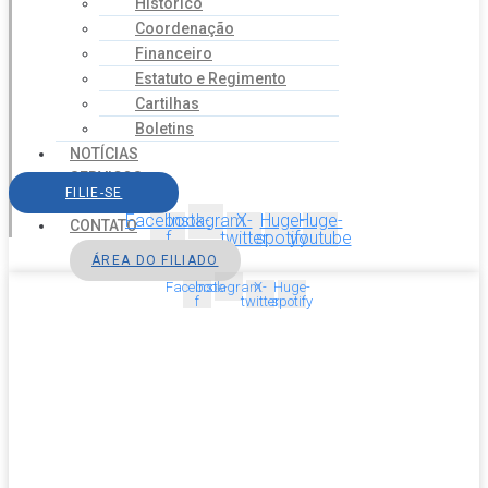
Histórico
Coordenação
Financeiro
Estatuto e Regimento
Cartilhas
Boletins
NOTÍCIAS
SERVIÇOS
FILIE-SE
AGENDA
Facebook-
Instagram
X-
Huge-
Huge-
CONTATO
f
twitter
spotify
youtube
ÁREA DO FILIADO
Facebook-
Instagram
X-
Huge-
f
twitter
spotify