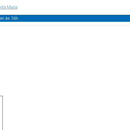
nta Maria
min
às 16h