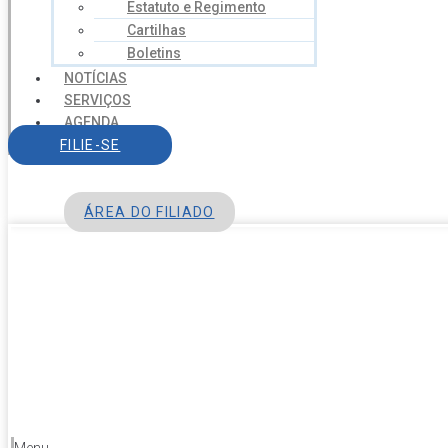
Estatuto e Regimento
Cartilhas
Boletins
NOTÍCIAS
SERVIÇOS
AGENDA
CONTATO
FILIE-SE
ÁREA DO FILIADO
Menu