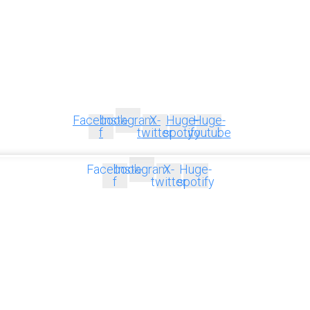
Facebook-
Instagram
X-
Huge-
Huge-
f
twitter
spotify
youtube
Facebook-
Instagram
X-
Huge-
f
twitter
spotify