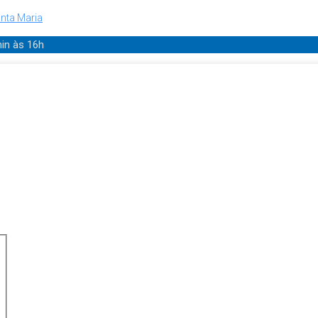
nta Maria
min
às 16h