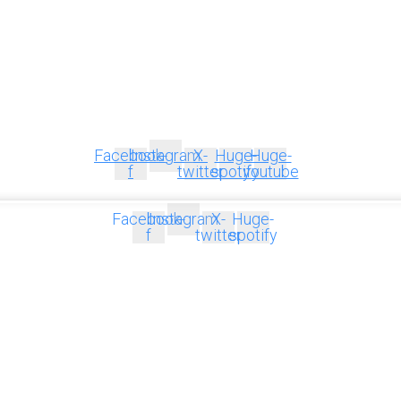
Facebook-
Instagram
X-
Huge-
Huge-
f
twitter
spotify
youtube
Facebook-
Instagram
X-
Huge-
f
twitter
spotify