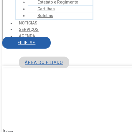
Estatuto e Regimento
Cartilhas
Boletins
NOTÍCIAS
SERVIÇOS
AGENDA
CONTATO
FILIE-SE
ÁREA DO FILIADO
Menu