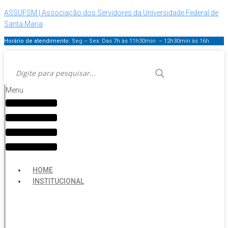
ASSUFSM | Associação dos Servidores da Universidade Federal de
Santa Maria
Horário de atendimento:
Seg – Sex: Das 7h às 11h30min – 12h30min
às 16h
Menu
HOME
INSTITUCIONAL