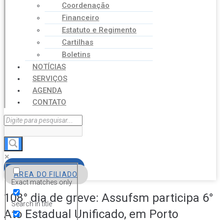
Coordenação
Financeiro
Estatuto e Regimento
Cartilhas
Boletins
NOTÍCIAS
SERVIÇOS
AGENDA
CONTATO
FILIE-SE
ÁREA DO FILIADO
Exact matches only
108° dia de greve: Assufsm participa 6°
Search in title
Ato Estadual Unificado, em Porto