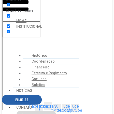
Search in content
HOME
INSTITUCIONAL
Histórico
Coordenação
Financeiro
Estatuto e Regimento
Cartilhas
Boletins
NOTÍCIAS
SERVIÇOS
FILIE-SE
AGENDA
Facebook-
Instagram
X-
Huge-
Huge-
CONTATO
f
twitter
spotify
youtube