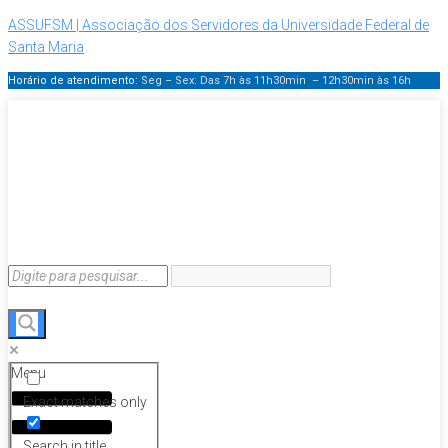
ASSUFSM | Associação dos Servidores da Universidade Federal de
Santa Maria
Horário de atendimento:
Seg – Sex: Das 7h às 11h30min – 12h30min
às 16h
Menu
Exact matches only
Search in title