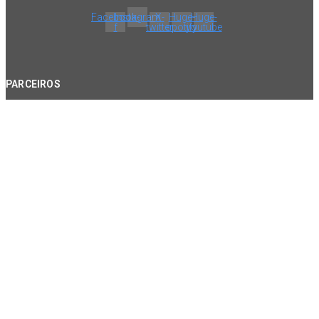
Facebook-
Instagram
X-
Huge-
Huge-
f
twitter
spotify
youtube
PARCEIROS