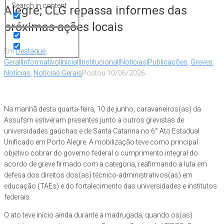
Search in content
Alegre; CLG repassa informes das
próximas ações locais
Em
Destaque
,
Geral|Informativo|Inicial|Institucional|Notícias|Publicações
,
Greves
,
Notícias
,
Notícias Gerais
Postou
10/06/2026
Na manhã desta quarta-feira, 10 de junho, caravaneiros(as) da
Assufsm estiveram presentes junto a outros grevistas de
universidades gaúchas e de Santa Catarina no 6° Ato Estadual
Unificado em Porto Alegre. A mobilização teve como principal
objetivo cobrar do governo federal o cumprimento integral do
acordo de greve firmado com a categoria, reafirmando a luta em
defesa dos direitos dos(as) técnico-administrativos(as) em
educação (TAEs) e do fortalecimento das universidades e institutos
federais.
O ato teve início ainda durante a madrugada, quando os(as)