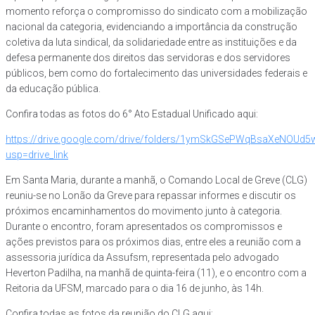
momento reforça o compromisso do sindicato com a mobilização
nacional da categoria, evidenciando a importância da construção
coletiva da luta sindical, da solidariedade entre as instituições e da
defesa permanente dos direitos das servidoras e dos servidores
públicos, bem como do fortalecimento das universidades federais e
da educação pública.
Confira todas as fotos do 6° Ato Estadual Unificado aqui:
https://drive.google.com/drive/folders/1ymSkGSePWqBsaXeNO
usp=drive_link
Em Santa Maria, durante a manhã, o Comando Local de Greve (CLG)
reuniu-se no Lonão da Greve para repassar informes e discutir os
próximos encaminhamentos do movimento junto à categoria.
Durante o encontro, foram apresentados os compromissos e
ações previstos para os próximos dias, entre eles a reunião com a
assessoria jurídica da Assufsm, representada pelo advogado
Heverton Padilha, na manhã de quinta-feira (11), e o encontro com a
Reitoria da UFSM, marcado para o dia 16 de junho, às 14h.
Confira todas as fotos da reunião do CLG aqui: