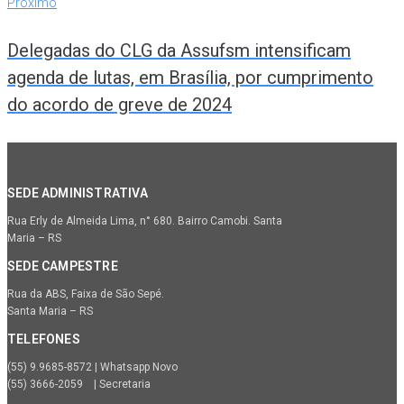
Próximo
Delegadas do CLG da Assufsm intensificam
agenda de lutas, em Brasília, por cumprimento
do acordo de greve de 2024
SEDE ADMINISTRATIVA
Rua Erly de Almeida Lima, n° 680. Bairro Camobi. Santa
Maria – RS
SEDE CAMPESTRE
Rua da ABS, Faixa de São Sepé.
Santa Maria – RS
TELEFONES
(55) 9.9685-8572 | Whatsapp Novo
(55) 3666-2059 | Secretaria