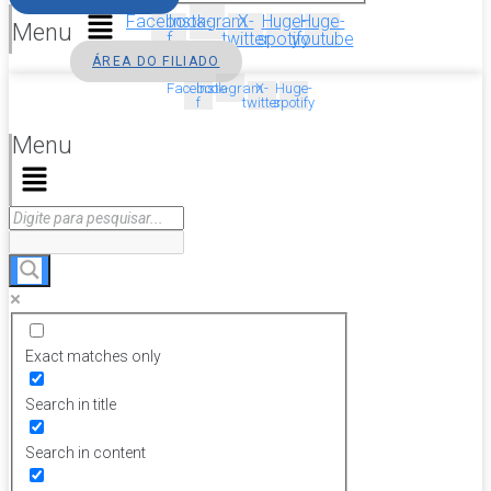
Facebook-
Instagram
X-
Huge-
Huge-
Menu
f
twitter
spotify
youtube
ÁREA DO FILIADO
Facebook-
Instagram
X-
Huge-
f
twitter
spotify
Menu
Exact matches only
Search in title
Search in content