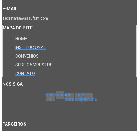
E-MAIL
secretaria@assufsm.com
MAPA DO SITE
HOME
INSTITUCIONAL
CONVÊNIOS
SEDE CAMPESTRE
CONTATO
NOS SIGA
Facebook-
Instagram
X-
Huge-
Huge-
f
twitter
spotify
youtube
PARCEIROS