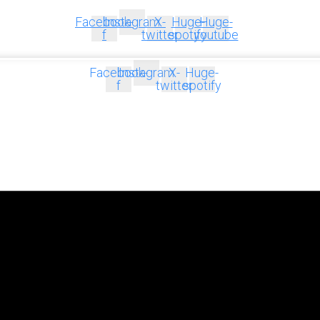
Facebook-
Instagram
X-
Huge-
Huge-
f
twitter
spotify
youtube
Facebook-
Instagram
X-
Huge-
f
twitter
spotify