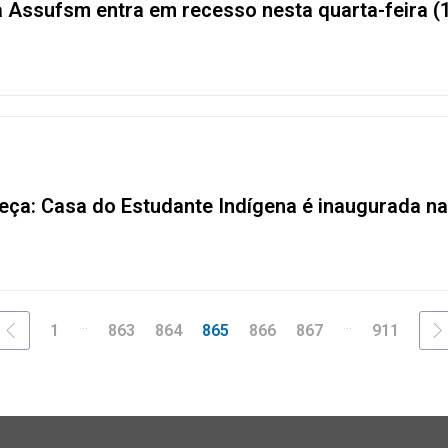
a Assufsm entra em recesso nesta quarta-feira (
ça: Casa do Estudante Indígena é inaugurada n
...
...
1
863
864
865
866
867
911