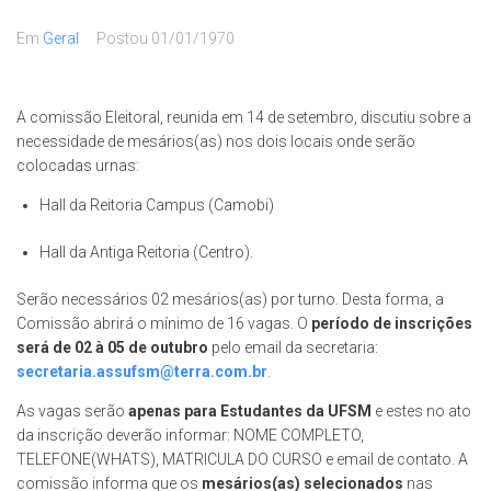
Em
Geral
Postou
01/01/1970
A comissão Eleitoral, reunida em 14 de setembro, discutiu sobre a
necessidade de mesários(as) nos dois locais onde serão
colocadas urnas:
Hall da Reitoria Campus (Camobi)
Hall da Antiga Reitoria (Centro).
Serão necessários 02 mesários(as) por turno. Desta forma, a
Comissão abrirá o mínimo de 16 vagas. O
período de inscrições
será de 02 à 05 de outubro
pelo email da secretaria:
secretaria.assufsm@terra.com.br
.
As vagas serão
apenas para Estudantes da UFSM
e estes no ato
da inscrição deverão informar: NOME COMPLETO,
TELEFONE(WHATS), MATRICULA DO CURSO e email de contato. A
comissão informa que os
mesários(as) selecionados
nas