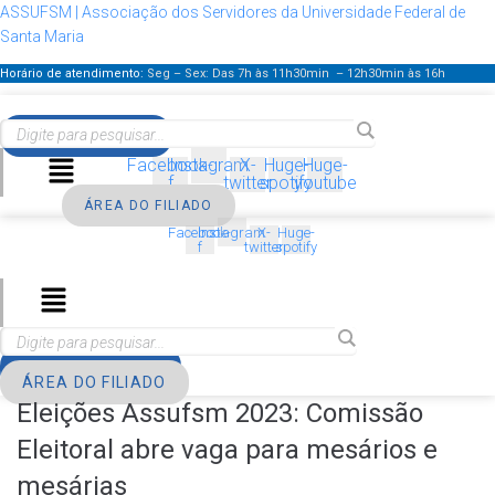
ASSUFSM | Associação dos Servidores da Universidade Federal de
Santa Maria
Horário de atendimento:
Seg – Sex: Das 7h às 11h30min – 12h30min
às 16h
FILIE-SE
Menu
Facebook-
Instagram
X-
Huge-
Huge-
f
twitter
spotify
youtube
ÁREA DO FILIADO
Facebook-
Instagram
X-
Huge-
f
twitter
spotify
Menu
FILIE-SE
ÁREA DO FILIADO
Eleições Assufsm 2023: Comissão
Eleitoral abre vaga para mesários e
mesárias