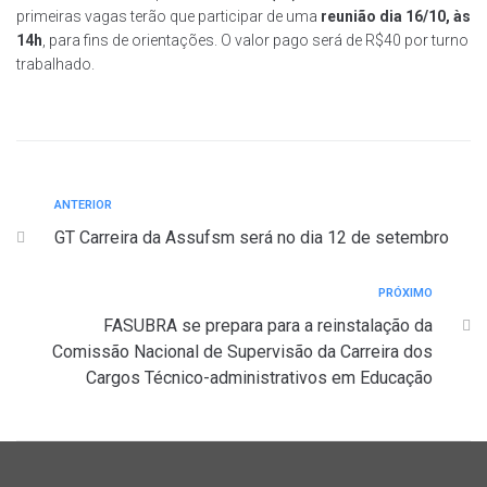
primeiras vagas terão que participar de uma
reunião dia 16/10, às
14h
, para fins de orientações. O valor pago será de R$40 por turno
trabalhado.
ANTERIOR
A
Navegação
n
GT Carreira da Assufsm será no dia 12 de setembro
t
de
e
Post
PRÓXIMO
P
r
r
FASUBRA se prepara para a reinstalação da
i
ó
Comissão Nacional de Supervisão da Carreira dos
o
x
r
Cargos Técnico-administrativos em Educação
i
m
o