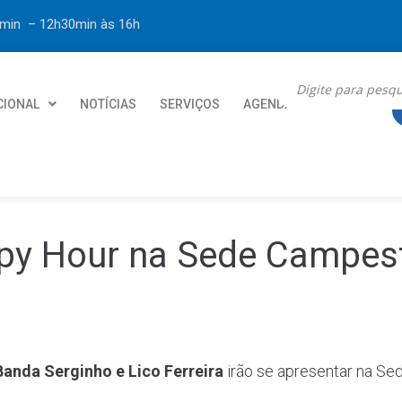
30min – 12h30min
às 16h
CIONAL
NOTÍCIAS
SERVIÇOS
AGENDA
CONTATO
y Hour na Sede Campes
Banda Serginho e Lico Ferreira
irão se apresentar na S