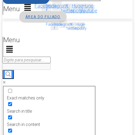
Facebook-
Instagram
X-
Huge-
Huge-
Menu
f
twitter
spotify
youtube
ÁREA DO FILIADO
Facebook-
Instagram
X-
Huge-
f
twitter
spotify
Menu
Exact matches only
Search in title
Search in content