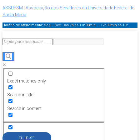
ASSUFSM | Associação dos Servidores da Universidade Federal de
Santa Maria
Horário de atendimento:
Seg – Sex: Das 7h às 11h30min – 12h30min
às 16h
Exact matches only
Search in title
Search in content
FILIE-SE