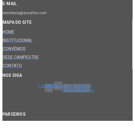
E-MAIL
secretaria@assufsm.com
MAPA DO SITE
HOME
INSTITUCIONAL
CONVÊNIOS
SEDE CAMPESTRE
CONTATO
NOS SIGA
Facebook-
Instagram
X-
Huge-
Huge-
f
twitter
spotify
youtube
PARCEIROS