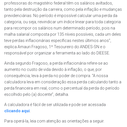
professoras do magistério federal têm os salários aviltados,
tanto pela destruição da carreira, como pela inflação e mudanças
previdenciárias. No período é impossível calcular uma perda da
categoria, ou seja, reivindicar um índice linear para toda categoria
para recompor os salários num determinado período, pois na
malha salarial composta por 135 níveis possíveis, cada um deles
teve perdas inflacionárias específicas nestes últimos anos”,
explica Amauri Fragoso, 1º Tesoureiro do ANDES-SN e o
responsável por organizar a ferramenta ao lado do DIEESE.
Ainda segundo Fragoso, a perda inflacionária refere-se ao
aumento no custo de vida devido à inflação, o que, por
consequência, leva à perda no poder de compra. “A nossa
calculadora leva em consideração essa perda calculando tanto a
perda financeira em real, como o percentual da perda do período
escolhido pelo (a) docente”, detalha.
A calculadora é fácil de ser utilizada e pode ser acessada
clicando aqui
.
Para operá-la, leia com atenção as orientações a seguir.