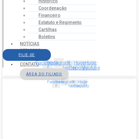
Histórico
Coordenação
Financeiro
Estatuto e Regimento
Cartilhas
Boletins
NOTÍCIAS
SERVIÇOS
FILIE-SE
AGENDA
Facebook-
Instagram
X-
Huge-
Huge-
CONTATO
f
twitter
spotify
youtube
ÁREA DO FILIADO
Facebook-
Instagram
X-
Huge-
f
twitter
spotify