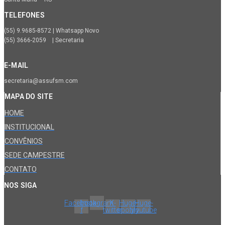
TELEFONES
(55) 9.9685-8572 | Whatsapp Novo
(55) 3666-2059 | Secretaria
E-MAIL
secretaria@assufsm.com
MAPA DO SITE
HOME
INSTITUCIONAL
CONVÊNIOS
SEDE CAMPESTRE
CONTATO
NOS SIGA
Facebook-
Instagram
X-
Huge-
Huge-
f
twitter
spotify
youtube