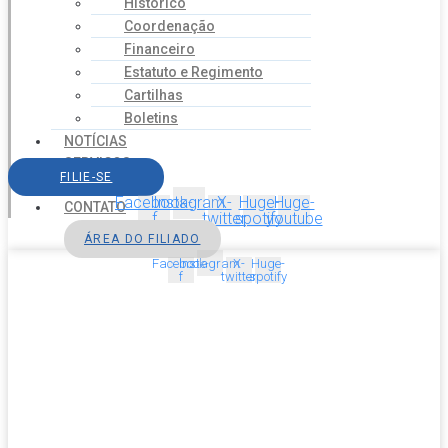
Histórico
Coordenação
Financeiro
Estatuto e Regimento
Cartilhas
Boletins
NOTÍCIAS
SERVIÇOS
FILIE-SE
AGENDA
Facebook-
Instagram
X-
Huge-
Huge-
CONTATO
f
twitter
spotify
youtube
ÁREA DO FILIADO
Facebook-
Instagram
X-
Huge-
f
twitter
spotify