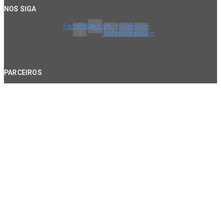
NOS SIGA
Facebook-
Instagram
X-
Huge-
Huge-
f
twitter
spotify
youtube
PARCEIROS