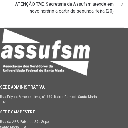
r
ATENÇÃO TAE: Secretaria da Assufsm atende em
o
ó
r
novo horário a partir de segunda-feira (20)
x
i
m
o
SEDE ADMINISTRATIVA
Rua Erly de Almeida Lima, n° 680. Bairro Camobi. Santa Maria
– RS
SEDE CAMPESTRE
Rua da ABS, Faixa de São Sepé.
Santa Maria – RS