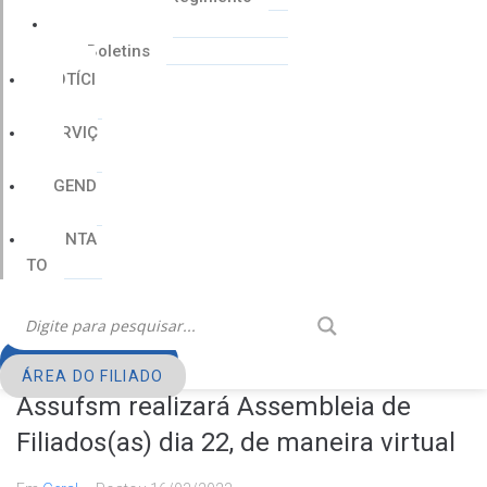
Cartilhas
Boletins
NOTÍCI
AS
SERVIÇ
OS
AGEND
A
CONTA
TO
FILIE-SE
ÁREA DO FILIADO
Assufsm realizará Assembleia de
Filiados(as) dia 22, de maneira virtual