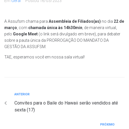
Em
Geral
Postou
16/03/2023
A Assufsm chama para
Assembleia de Filiados(as)
no dia
22 de
março
, com
chamada única às 14h30min
, de maneira virtual,
pelo
Google Meet
(o link será divulgado em breve), para debater
sobre a pauta única da PRORROGAÇÃO DO MANDATO DA
GESTÃO DA ASSUFSM.
TAE, esperamos você em nossa sala virtual!
ANTERIOR
A
Navegação
n
Convites para o Baile do Hawaii serão vendidos até
t
de
sexta (17)
e
Post
r
PRÓXIMO
P
i