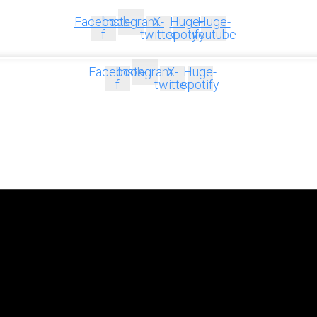
Facebook-
Instagram
X-
Huge-
Huge-
f
twitter
spotify
youtube
Facebook-
Instagram
X-
Huge-
f
twitter
spotify