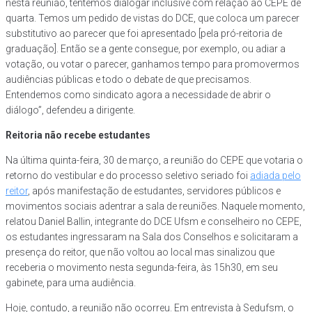
nesta reunião, tentemos dialogar inclusive com relação ao CEPE de
quarta. Temos um pedido de vistas do DCE, que coloca um parecer
substitutivo ao parecer que foi apresentado [pela pró-reitoria de
graduação]. Então se a gente consegue, por exemplo, ou adiar a
votação, ou votar o parecer, ganhamos tempo para promovermos
audiências públicas e todo o debate de que precisamos.
Entendemos como sindicato agora a necessidade de abrir o
diálogo”, defendeu a dirigente.
Reitoria não recebe estudantes
Na última quinta-feira, 30 de março, a reunião do CEPE que votaria o
retorno do vestibular e do processo seletivo seriado foi
adiada pelo
reitor
, após manifestação de estudantes, servidores públicos e
movimentos sociais adentrar a sala de reuniões. Naquele momento,
relatou Daniel Ballin, integrante do DCE Ufsm e conselheiro no CEPE,
os estudantes ingressaram na Sala dos Conselhos e solicitaram a
presença do reitor, que não voltou ao local mas sinalizou que
receberia o movimento nesta segunda-feira, às 15h30, em seu
gabinete, para uma audiência.
Hoje, contudo, a reunião não ocorreu. Em entrevista à Sedufsm, o