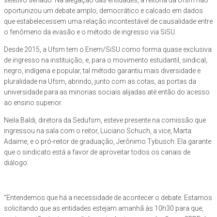
seletivo seriado. Na alegação das entidades, a reitoria da Ufsm não
oportunizou um debate amplo, democrático e calcado em dados
que estabelecessem uma relação incontestável de causalidade entre
o fenômeno da evasão e o método de ingresso via SiSU.
Desde 2015, a Ufsm tem o Enem/SiSU como forma quase exclusiva
de ingresso na instituição, e, para o movimento estudantil, sindical,
negro, indígena e popular, tal método garantiu mais diversidade e
pluralidade na Ufsm, abrindo, junto com as cotas, as portas da
universidade para as minorias sociais alijadas até então do acesso
ao ensino superior.
Neila Baldi, diretora da Sedufsm, esteve presente na comissão que
ingressou na sala com o reitor, Luciano Schuch, a vice, Marta
Adaime, e o pró-reitor de graduação, Jerônimo Tybusch. Ela garante
que o sindicato está a favor de aproveitar todos os canais de
diálogo.
“Entendemos que há a necessidade de acontecer o debate. Estamos
solicitando que as entidades estejam amanhã às 10h30 para que,