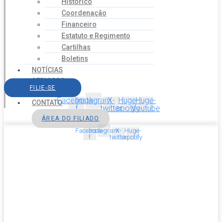
Histórico
Coordenação
Financeiro
Estatuto e Regimento
Cartilhas
Boletins
NOTÍCIAS
SERVIÇOS
FILIE-SE
AGENDA
Facebook-
Instagram
X-
Huge-
Huge-
CONTATO
f
twitter
spotify
youtube
ÁREA DO FILIADO
Facebook-
Instagram
X-
Huge-
f
twitter
spotify