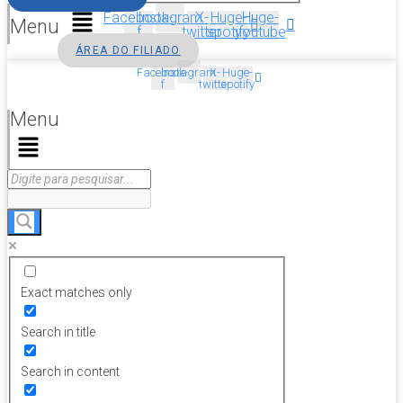
Facebook-
Instagram
X-
Huge-
Huge-
Menu
f
twitter
spotify
youtube
ÁREA DO FILIADO
Facebook-
Instagram
X-
Huge-
f
twitter
spotify
Menu
Exact matches only
Search in title
Search in content