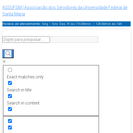
ASSUFSM | Associação dos Servidores da Universidade Federal de
Santa Maria
Horário de atendimento:
Seg – Sex: Das 7h às 11h30min – 12h30min
às 16h
Exact matches only
Search in title
Search in content