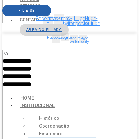
SERVIÇOS
FILIE-SE
AGENDA
Facebook-
Instagram
X-
Huge-
Huge-
CONTATO
f
twitter
spotify
youtube
ÁREA DO FILIADO
Facebook-
Instagram
X-
Huge-
f
twitter
spotify
Menu
HOME
INSTITUCIONAL
Histórico
Coordenação
Financeiro