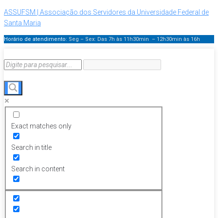
ASSUFSM | Associação dos Servidores da Universidade Federal de
Santa Maria
Horário de atendimento:
Seg – Sex: Das 7h às 11h30min – 12h30min
às 16h
Exact matches only
Search in title
Search in content