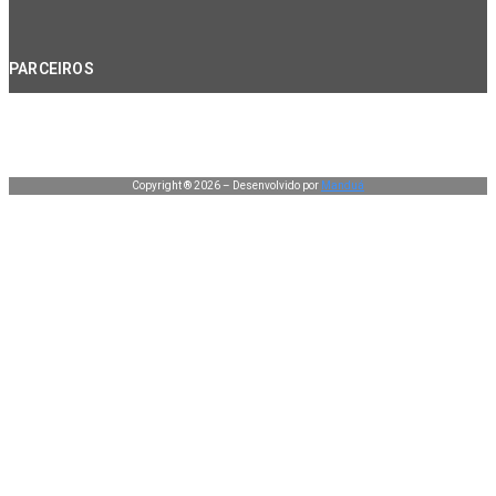
PARCEIROS
Copyright ® 2026 – Desenvolvido por
Manduá