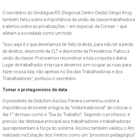
O secretário do Sindiágua/RS (Regional Centro Oeste) Sérgio Krug
também falou sobre a importância da união da classe trabalhadora
e alertou sobre as privatizações – em especial, da Corsan – que
afetam a sociedade como um todo.
“Isso aqui é o que deveríamos ter feito lá atrás, para não ter a perda
de direitos, desmonte da CLT e desmonte da Previdência. Faltou a
união de classe. Precisamos reconstruir a luta conjunta e diária.
Lugar de trabalhador é na rua e devemos sim ocupar as ruas para
fazer nossa luta, não apenas no Dia das Trabalhadoras e dos
Trabalhadores”, pontuou o secretário.
Tomar o protagonismo da data
O presidente da Sedufsm Ascísio Pereira comentou sobre a
importância de inverter a lógica da “mídia tradicional” de colocar o
dia 1° de maio como o “Dia do Trabalho”. Segundo o professor, é
preciso dar destaque principal aos trabalhadores e trabalhadoras
que representam a força do sistema. Ascísio também validou o Ato
realizado na Estação dos Ventos como um “processo pedagógico”