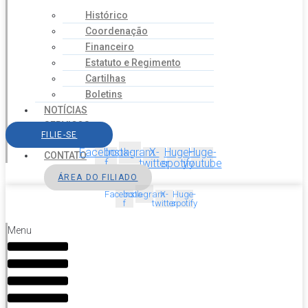
Histórico
Coordenação
Financeiro
Estatuto e Regimento
Cartilhas
Boletins
NOTÍCIAS
SERVIÇOS
FILIE-SE
AGENDA
Facebook-
Instagram
X-
Huge-
Huge-
CONTATO
f
twitter
spotify
youtube
ÁREA DO FILIADO
Facebook-
Instagram
X-
Huge-
f
twitter
spotify
Menu