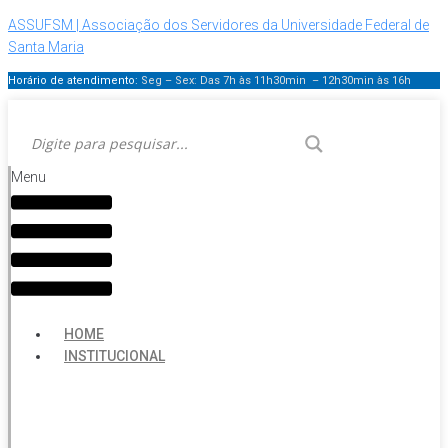
ASSUFSM | Associação dos Servidores da Universidade Federal de
Santa Maria
Horário de atendimento:
Seg – Sex: Das 7h às 11h30min – 12h30min
às 16h
Menu
HOME
INSTITUCIONAL