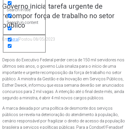
Governo inicia tarefa urgente de
Search in title
recompor força de trabalho no setor
Search in content
público
Em
Geral
Postou
08/05/2023
Depois do Executivo Federal perder cerca de 150 mil servidores nos
últimos seis anos, o governo Lula sinaliza para o início de uma
importante e urgente recomposição da força de trabalho no setor
público. A ministra da Gestão e da Inovação em Serviços Públicos,
Esther Dweck, informou que essa semana deverão ser anunciados
concursos para 2 mil vagas. A intenção até o final deste mês, ainda
segundo a ministra, é abrir 4 mil novos cargos públicos.
A marca deixada por uma política de desmonte dos serviços
públicos se revela na deterioração do atendimento à população,
cenário responsável por fragilizar o direito de acesso da população
brasileira a serviços e políticas públicas. Para a Condsef/Fenadsef