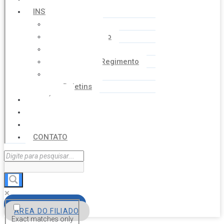
INSTITUCIONAL
Histórico
Coordenação
Financeiro
Estatuto e Regimento
Cartilhas
Boletins
NOTÍCIAS
SERVIÇOS
AGENDA
CONTATO
FILIE-SE
ÁREA DO FILIADO
Exact matches only