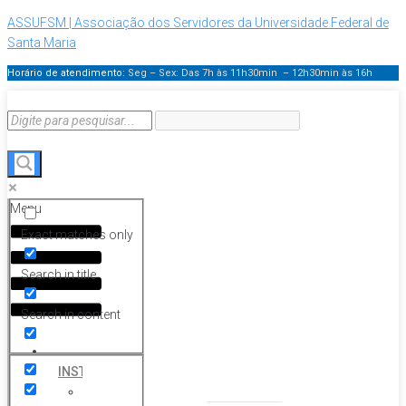
ASSUFSM | Associação dos Servidores da Universidade Federal de
Santa Maria
Horário de atendimento:
Seg – Sex: Das 7h às 11h30min – 12h30min
às 16h
Menu
Exact matches only
Search in title
Search in content
HOME
INSTITUCIONAL
Histórico