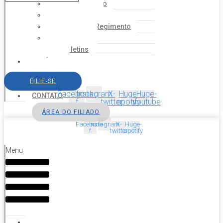
Coordenação
Financeiro
Estatuto e Regimento
Cartilhas
Boletins
NOTÍCIAS
SERVIÇOS
FILIE-SE
AGENDA
Facebook-
Instagram
X-
Huge-
Huge-
CONTATO
f
twitter
spotify
youtube
ÁREA DO FILIADO
Facebook-
Instagram
X-
Huge-
f
twitter
spotify
Menu
HOME