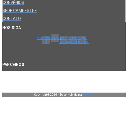
CONVÊNIOS
SEDE CAMPESTRE
CONTATO
NOS SIGA
Facebook-
Instagram
X-
Huge-
Huge-
f
twitter
spotify
youtube
PARCEIROS
Copyright ® 2026 – Desenvolvido por
Manduá