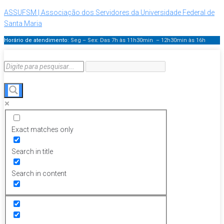
ASSUFSM | Associação dos Servidores da Universidade Federal de
Santa Maria
Horário de atendimento:
Seg – Sex: Das 7h às 11h30min – 12h30min
às 16h
Exact matches only
Search in title
Search in content