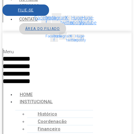
SERVIÇOS
FILIE-SE
AGENDA
Facebook-
Instagram
X-
Huge-
Huge-
CONTATO
f
twitter
spotify
youtube
ÁREA DO FILIADO
Facebook-
Instagram
X-
Huge-
f
twitter
spotify
Menu
HOME
INSTITUCIONAL
Histórico
Coordenação
Financeiro