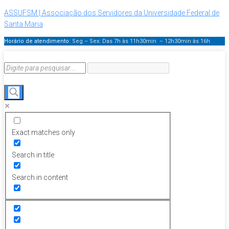
ASSUFSM | Associação dos Servidores da Universidade Federal de
Santa Maria
Horário de atendimento:
Seg – Sex: Das 7h às 11h30min – 12h30min
às 16h
Exact matches only
Search in title
Search in content