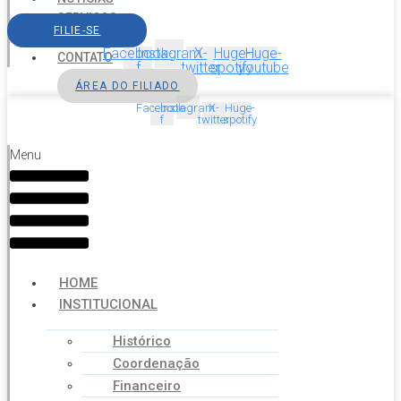
SERVIÇOS
FILIE-SE
AGENDA
Facebook-
Instagram
X-
Huge-
Huge-
CONTATO
f
twitter
spotify
youtube
ÁREA DO FILIADO
Facebook-
Instagram
X-
Huge-
f
twitter
spotify
Menu
HOME
INSTITUCIONAL
Histórico
Coordenação
Financeiro