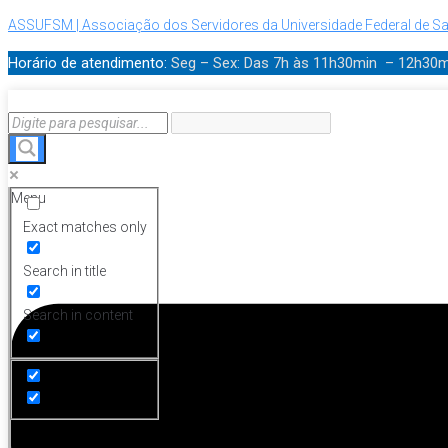
ASSUFSM | Associação dos Servidores da Universidade Federal de Sa
Horário de atendimento:
Seg – Sex: Das 7h às 11h30min – 12h30
Menu
Exact matches only
Search in title
Search in content