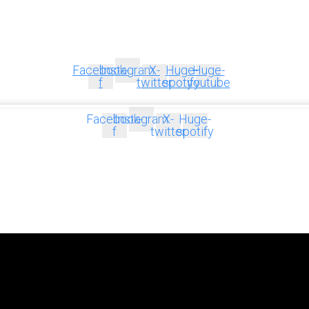
Facebook-
Instagram
X-
Huge-
Huge-
f
twitter
spotify
youtube
Facebook-
Instagram
X-
Huge-
f
twitter
spotify