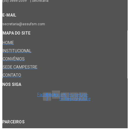
(55) 3666-2059 | Secretaria
E-MAIL
secretaria@assufsm.com
MAPA DO SITE
HOME
INSTITUCIONAL
CONVÊNIOS
SEDE CAMPESTRE
CONTATO
NOS SIGA
Facebook-
Instagram
X-
Huge-
Huge-
f
twitter
spotify
youtube
PARCEIROS