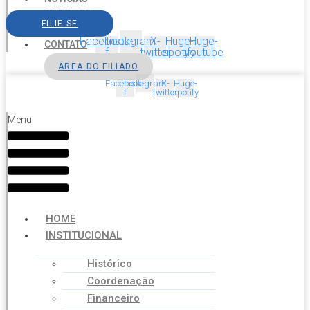
SERVIÇOS
FILIE-SE
AGENDA
Facebook-
Instagram
X-
Huge-
Huge-
CONTATO
f
twitter
spotify
youtube
ÁREA DO FILIADO
Facebook-
Instagram
X-
Huge-
f
twitter
spotify
Menu
HOME
INSTITUCIONAL
Histórico
Coordenação
Financeiro