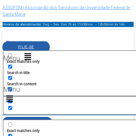
ASSUFSM | Associação dos Servidores da Universidade Federal de
Santa Maria
Horário de atendimento:
Seg – Sex: Das 7h às 11h30min – 12h30min
às 16h
FILIE-SE
Facebook-
Instagram
X-
Huge-
Huge-
Menu
f
twitter
spotify
youtube
Exact matches only
ÁREA DO FILIADO
Search in title
Facebook-
Instagram
X-
Huge-
f
twitter
spotify
Search in content
Menu
FILIE-SE
ÁREA DO FILIADO
Exact matches only