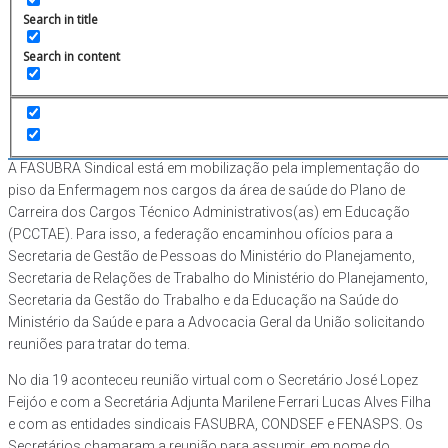
FASUBRA se mobiliza em defesa da
Search in title
aplicação do piso de enfermagem no
Search in content
PCCTAE
Em
Geral
Postou
21/06/2023
A FASUBRA Sindical está em mobilização pela implementação do
piso da Enfermagem nos cargos da área de saúde do Plano de
Carreira dos Cargos Técnico Administrativos(as) em Educação
(PCCTAE). Para isso, a federação encaminhou ofícios para a
Secretaria de Gestão de Pessoas do Ministério do Planejamento,
Secretaria de Relações de Trabalho do Ministério do Planejamento,
Secretaria da Gestão do Trabalho e da Educação na Saúde do
Ministério da Saúde e para a Advocacia Geral da União solicitando
reuniões para tratar do tema.
No dia 19 aconteceu reunião virtual com o Secretário José Lopez
Feijóo e com a Secretária Adjunta Marilene Ferrari Lucas Alves Filha
e com as entidades sindicais FASUBRA, CONDSEF e FENASPS. Os
Secretários chamaram a reunião para assumir, em nome do