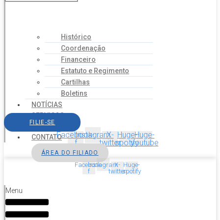
Histórico
Coordenação
Financeiro
Estatuto e Regimento
Cartilhas
Boletins
NOTÍCIAS
SERVIÇOS
FILIE-SE
AGENDA
Facebook-
Instagram
X-
Huge-
Huge-
CONTATO
f
twitter
spotify
youtube
ÁREA DO FILIADO
Facebook-
Instagram
X-
Huge-
f
twitter
spotify
Menu