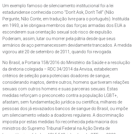
Um exemplo famoso de silenciamento institucional foi a lei
estadunidense conhecida como “Don’t Ask, Don’t Tell” (Não
Pergunte, Não Conte, em tradução livre para o português). Instituída
em 1993, a lei obrigava membros das forças armadas dos EUA a
esconderem sua orientação sexual sob risco de expulsão.
Poderiam, assim, lutar ou morrer pela pátria desde que seus
armários de aço permanecessem devidamente trancados. A medida
vigorou até 20 de setembro de 2011, quando foi revogada.
No Brasil, a Portaria 158/2016 do Ministério da Saúde e a resolução
da diretoria colegiada – RDC 34/2014 da Anvisa, estabelecem
critérios de seleção para potenciais doadores de sangue,
considerando inaptos, dentre outros, homens que tiveram relações
sexuais com outros homens e suas parceiras sexuais. Estas
medidas reforçam o preconceito contra a população LGBT+,
afastam, sem fundamentação jurídica ou científica, milhares de
pessoas dos já esvaziados bancos de sangue do Brasil, ou impõe
um silenciamento velado a doadores regulares. A discriminação
imposta por estas medidas foi reconhecida pela maioria dos
ministros do Supremo Tribunal Federal na Ação Direta de