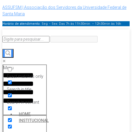
ASSUFSM | Associação dos Servidores da Universidade Federal de
Santa Maria
Horário de atendimento:
Seg – Sex: Das 7h às 11h30min – 12h30min
às 16h
Menu
Exact matches only
Search in title
Search in content
HOME
INSTITUCIONAL