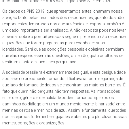
Inconstitucionalidade – ADI 5.543, julgada pelo STF em 2020.
Os dados da PNS 2019, que apresentamos antes, chamam nossa
atenção tanto pelos resultados dos respondentes, quanto dos não
respondentes, lembrando-nos que ausência de resposta também é
um dado importante a ser analisado. A não-resposta pode nos levar
a pensar sobre o porquê pessoas seguem preferindo não responder
a questões que foram preparadas para reconhecer suas
identidades. Será que as condições pessoais e coletivas permitiam
que elas respondessem às questões, ou, então, quão acolhidas se
sentiram diante de quem lhes perguntava.
A sociedade brasileira é extremamente desigual, e esta desigualdade
apoia-se no preconceito tornando difícil avaliar com segurança de
que lado da tomada de dados se encontram as maiores barreiras. É
fato que quem não pergunta não tem respostas. As intersecções
entre sexo, gênero e sexualidade podem tornar complexos os
caminhos do diálogo em um mundo mentalmente ‘binarizado’ entre
meninas de rosa e meninos de azul. Assim, é fundamental que todes
nós estejamos fortemente engajades e abertes pra pluralizar nossas
mentes, corações e organizações.