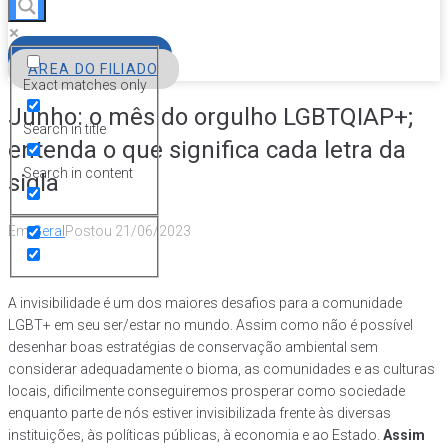
FILIE-SE
ÁREA DO FILIADO
Exact matches only
Junho: o mês do orgulho LGBTQIAP+;
Search in title
entenda o que significa cada letra da
Search in content
sigla
Em
Geral
Postou
21/06/2023
A invisibilidade é um dos maiores desafios para a comunidade
LGBT+ em seu ser/estar no mundo. Assim como não é possível
desenhar boas estratégias de conservação ambiental sem
considerar adequadamente o bioma, as comunidades e as culturas
locais, dificilmente conseguiremos prosperar como sociedade
enquanto parte de nós estiver invisibilizada frente às diversas
instituições, às políticas públicas, à economia e ao Estado.
Assim