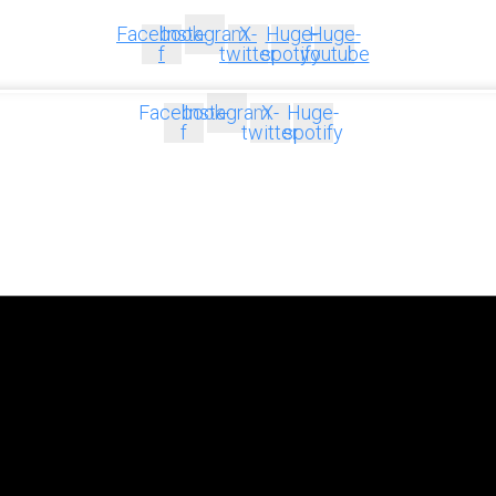
Facebook-
Instagram
X-
Huge-
Huge-
f
twitter
spotify
youtube
Facebook-
Instagram
X-
Huge-
f
twitter
spotify