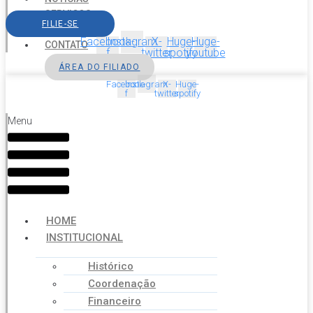
SERVIÇOS
FILIE-SE
AGENDA
Facebook-
Instagram
X-
Huge-
Huge-
CONTATO
f
twitter
spotify
youtube
ÁREA DO FILIADO
Facebook-
Instagram
X-
Huge-
f
twitter
spotify
Menu
HOME
INSTITUCIONAL
Histórico
Coordenação
Financeiro