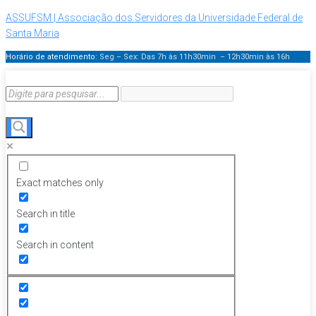
ASSUFSM | Associação dos Servidores da Universidade Federal de
Santa Maria
Horário de atendimento:
Seg – Sex: Das 7h às 11h30min – 12h30min
às 16h
Exact matches only
Search in title
Search in content