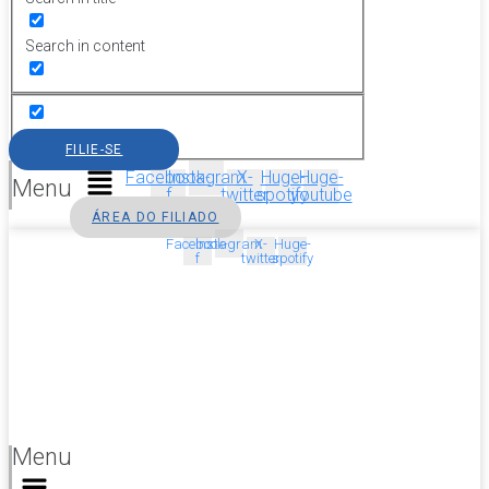
Search in content
FILIE-SE
Facebook-
Instagram
X-
Huge-
Huge-
Menu
f
twitter
spotify
youtube
ÁREA DO FILIADO
Facebook-
Instagram
X-
Huge-
f
twitter
spotify
Menu