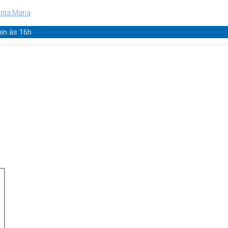
nta Maria
min
às 16h