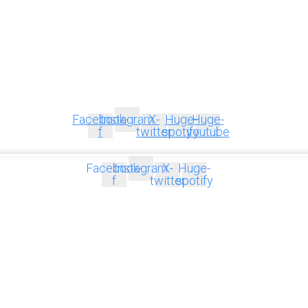
Facebook-
Instagram
X-
Huge-
Huge-
f
twitter
spotify
youtube
Facebook-
Instagram
X-
Huge-
f
twitter
spotify