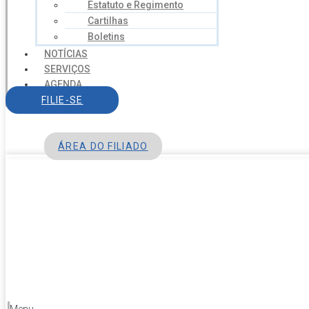
Estatuto e Regimento
Cartilhas
Boletins
NOTÍCIAS
SERVIÇOS
AGENDA
CONTATO
FILIE-SE
ÁREA DO FILIADO
Menu