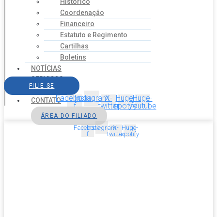
Histórico
Coordenação
Financeiro
Estatuto e Regimento
Cartilhas
Boletins
NOTÍCIAS
SERVIÇOS
FILIE-SE
AGENDA
Facebook-
Instagram
X-
Huge-
Huge-
CONTATO
f
twitter
spotify
youtube
ÁREA DO FILIADO
Facebook-
Instagram
X-
Huge-
f
twitter
spotify