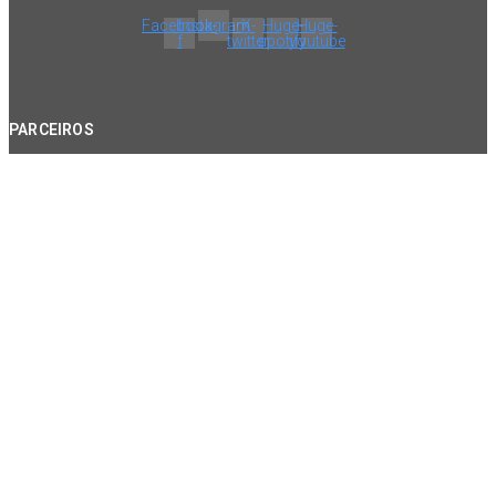
Facebook-
Instagram
X-
Huge-
Huge-
f
twitter
spotify
youtube
PARCEIROS