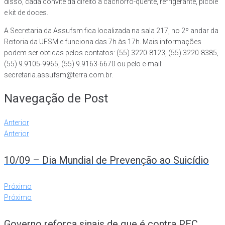
disso, cada convite dá direito a cachorro-quente, refrigerante, picolé
e kit de doces.
A Secretaria da Assufsm fica localizada na sala 217, no 2º andar da
Reitoria da UFSM e funciona das 7h às 17h. Mais informações
podem ser obtidas pelos contatos: (55) 3220-8123, (55) 3220-8385,
(55) 9.9105-9965, (55) 9.9163-6670 ou pelo e-mail:
secretaria.assufsm@terra.com.br.
Navegação de Post
Anterior
Anterior
10/09 – Dia Mundial de Prevenção ao Suicídio
Próximo
Próximo
Governo reforça sinais de que é contra PEC