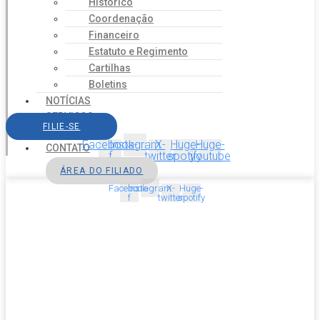
Histórico
Coordenação
Financeiro
Estatuto e Regimento
Cartilhas
Boletins
NOTÍCIAS
SERVIÇOS
FILIE-SE
AGENDA
Facebook-
Instagram
X-
Huge-
Huge-
CONTATO
f
twitter
spotify
youtube
ÁREA DO FILIADO
Facebook-
Instagram
X-
Huge-
f
twitter
spotify