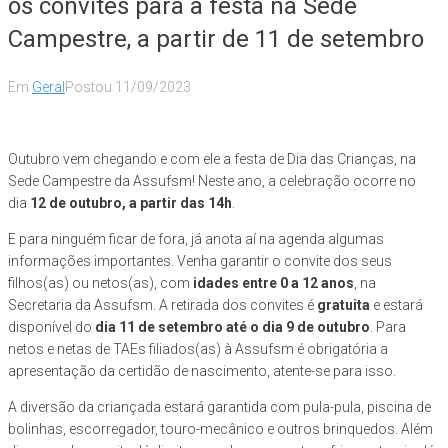
os convites para a festa na Sede
Campestre, a partir de 11 de setembro
Em
Geral
Postou
11/09/2023
Outubro vem chegando e com ele a festa de Dia das Crianças, na
Sede Campestre da Assufsm! Neste ano, a celebração ocorre no
dia
12 de outubro, a partir das 14h
.
E para ninguém ficar de fora, já anota aí na agenda algumas
informações importantes. Venha garantir o convite dos seus
filhos(as) ou netos(as), com
idades entre 0 a 12 anos
, na
Secretaria da Assufsm. A retirada dos convites é
gratuita
e estará
disponível do
dia 11 de setembro até o dia 9 de outubro
. Para
netos e netas de TAEs filiados(as) à Assufsm é obrigatória a
apresentação da certidão de nascimento, atente-se para isso.
A diversão da criançada estará garantida com pula-pula, piscina de
bolinhas, escorregador, touro-mecânico e outros brinquedos. Além