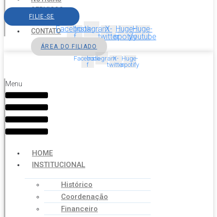
SERVIÇOS
FILIE-SE
AGENDA
Facebook-
Instagram
X-
Huge-
Huge-
CONTATO
f
twitter
spotify
youtube
ÁREA DO FILIADO
Facebook-
Instagram
X-
Huge-
f
twitter
spotify
Menu
HOME
INSTITUCIONAL
Histórico
Coordenação
Financeiro