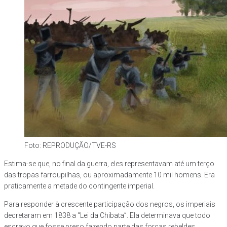
Foto: REPRODUÇÃO/TVE-RS
Estima-se que, no final da guerra, eles representavam até um terço
das tropas farroupilhas, ou aproximadamente 10 mil homens. Era
praticamente a metade do contingente imperial.
Para responder à crescente participação dos negros, os imperiais
decretaram em 1838 a “Lei da Chibata”. Ela determinava que todo
escravo que fosse preso fazendo parte das forças rebeldes