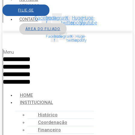
SERVIÇOS
FILIE-SE
AGENDA
Facebook-
Instagram
X-
Huge-
Huge-
CONTATO
f
twitter
spotify
youtube
ÁREA DO FILIADO
Facebook-
Instagram
X-
Huge-
f
twitter
spotify
Menu
HOME
INSTITUCIONAL
Histórico
Coordenação
Financeiro