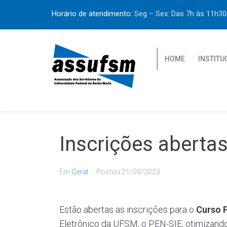
Horário de atendimento:
Seg – Sex: Das 7h às 11h
HOME
INSTITU
Inscrições aberta
Em
Geral
Postou
21/09/2023
Estão abertas as inscrições para o
Curso 
Eletrônico da UFSM, o PEN-SIE, otimizand