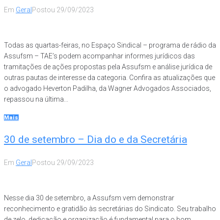
Em
Geral
Postou
29/09/2023
Todas as quartas-feiras, no Espaço Sindical – programa de rádio da
Assufsm – TAE’s podem acompanhar informes jurídicos das
tramitações de ações propostas pela Assufsm e análise jurídica de
outras pautas de interesse da categoria. Confira as atualizações que
o advogado Heverton Padilha, da Wagner Advogados Associados,
repassou na última...
Mais
30 de setembro – Dia do e da Secretária
Em
Geral
Postou
29/09/2023
Nesse dia 30 de setembro, a Assufsm vem demonstrar
reconhecimento e gratidão às secretárias do Sindicato. Seu trabalho
de zelo, dedicação e organização é fundamental para o bom