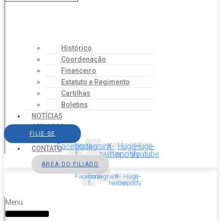
Histórico
Coordenação
Financeiro
Estatuto e Regimento
Cartilhas
Boletins
NOTÍCIAS
SERVIÇOS
FILIE-SE
AGENDA
Facebook-
Instagram
X-
Huge-
Huge-
CONTATO
f
twitter
spotify
youtube
ÁREA DO FILIADO
Facebook-
Instagram
X-
Huge-
f
twitter
spotify
Menu