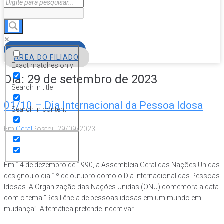
FILIE-SE
ÁREA DO FILIADO
Exact matches only
Dia:
29 de setembro de 2023
Search in title
01/10 – Dia Internacional da Pessoa Idosa
Search in content
Em
Geral
Postou
29/09/2023
Em 14 de dezembro de 1990, a Assembleia Geral das Nações Unidas
designou o dia 1º de outubro como o Dia Internacional das Pessoas
Idosas. A Organização das Nações Unidas (ONU) comemora a data
com o tema “Resiliência de pessoas idosas em um mundo em
mudança”. A temática pretende incentivar...