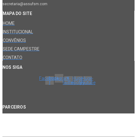
secretaria@assufsm.com
MAPA DO SITE
HOME
INSTITUCIONAL
CONVÊNIOS
SEDE CAMPESTRE
CONTATO
NOS SIGA
Facebook-
Instagram
X-
Huge-
Huge-
f
twitter
spotify
youtube
PARCEIROS