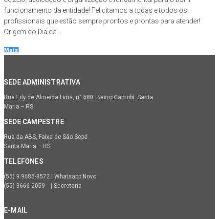
funcionamento da entidade! Felicitamos a todas e todos os
profissionais que estão sempre prontos e prontas para atender!
Origem do Dia da...
Mais
SEDE ADMINISTRATIVA
Rua Erly de Almeida Lima, n° 680. Bairro Camobi. Santa
Maria – RS
SEDE CAMPESTRE
Rua da ABS, Faixa de São Sepé.
Santa Maria – RS
TELEFONES
(55) 9.9685-8572 | Whatsapp Novo
(55) 3666-2059 | Secretaria
E-MAIL