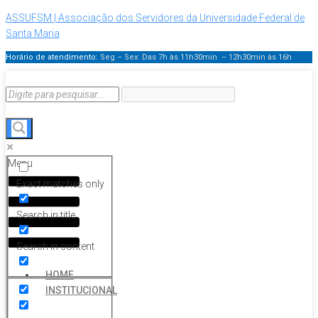
ASSUFSM | Associação dos Servidores da Universidade Federal de
Santa Maria
Horário de atendimento:
Seg – Sex: Das 7h às 11h30min – 12h30min
às 16h
Menu
Exact matches only
Search in title
Search in content
HOME
INSTITUCIONAL