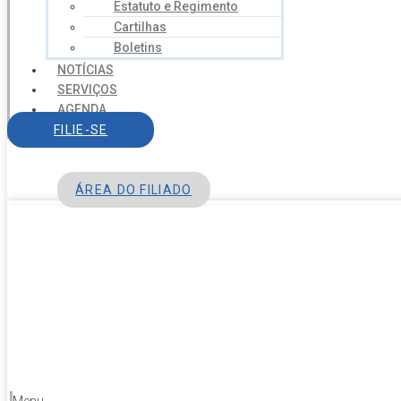
Estatuto e Regimento
Cartilhas
Boletins
NOTÍCIAS
SERVIÇOS
AGENDA
CONTATO
FILIE-SE
ÁREA DO FILIADO
Menu