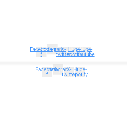
Facebook-
Instagram
X-
Huge-
Huge-
f
twitter
spotify
youtube
Facebook-
Instagram
X-
Huge-
f
twitter
spotify