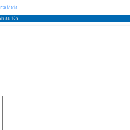
nta Maria
min
às 16h