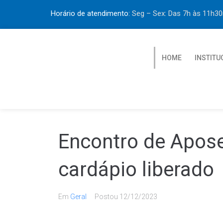
Horário de atendimento:
Seg – Sex: Das 7h às 11h
HOME
INSTITU
Encontro de Apos
cardápio liberado
Em
Geral
Postou
12/12/2023