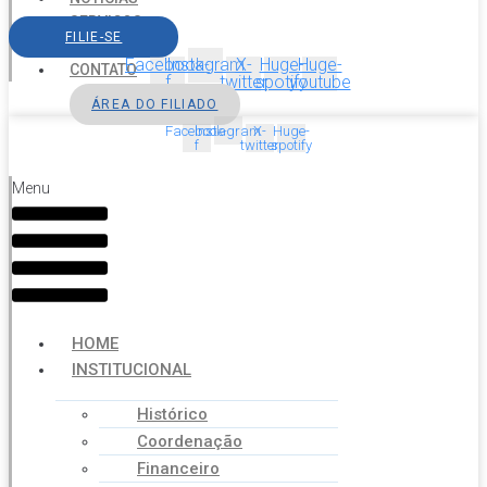
SERVIÇOS
FILIE-SE
AGENDA
Facebook-
Instagram
X-
Huge-
Huge-
CONTATO
f
twitter
spotify
youtube
ÁREA DO FILIADO
Facebook-
Instagram
X-
Huge-
f
twitter
spotify
Menu
HOME
INSTITUCIONAL
Histórico
Coordenação
Financeiro