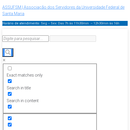
ASSUFSM | Associação dos Servidores da Universidade Federal de
Santa Maria
Horário de atendimento:
Seg – Sex: Das 7h às 11h30min – 12h30min
às 16h
Exact matches only
Search in title
Search in content