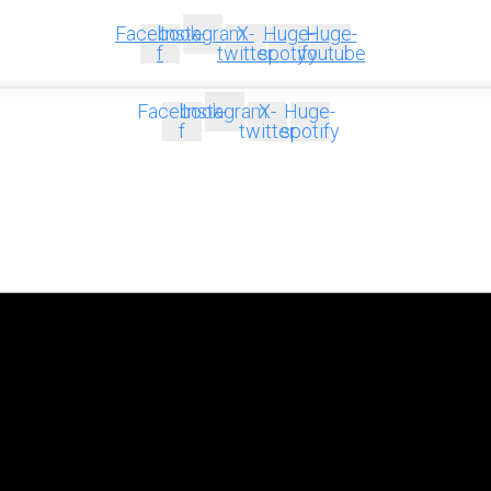
Facebook-
Instagram
X-
Huge-
Huge-
f
twitter
spotify
youtube
Facebook-
Instagram
X-
Huge-
f
twitter
spotify