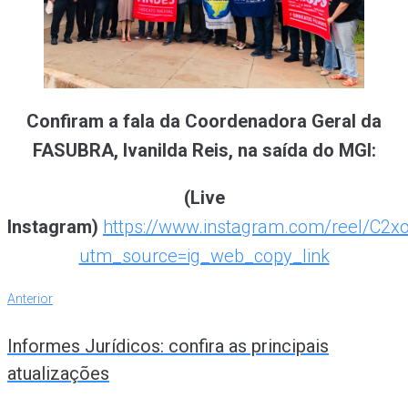
Confiram a fala da Coordenadora Geral da
FASUBRA, Ivanilda Reis, na saída do MGI:
(Live
Instagram)
https://www.instagram.com/reel/C2x
utm_source=ig_web_copy_link
Navegação
Anterior
Anterior
de
Informes Jurídicos: confira as principais
Post
atualizações