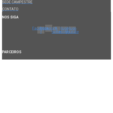
SEDE CAMPESTRE
CONTATO
NOS SIGA
Facebook-
Instagram
X-
Huge-
Huge-
f
twitter
spotify
youtube
PARCEIROS