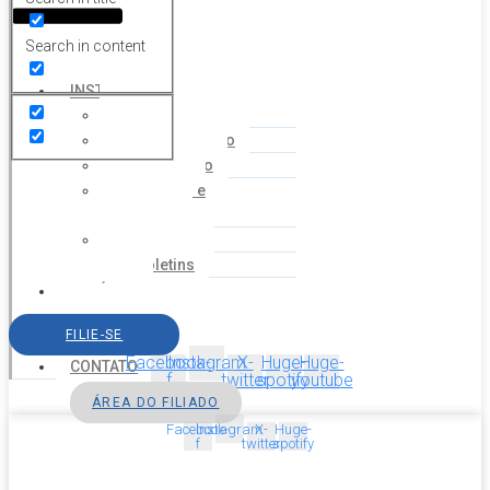
Search in content
HOME
INSTITUCIONAL
Histórico
Coordenação
Financeiro
Estatuto e
Regimento
Cartilhas
Boletins
NOTÍCIAS
SERVIÇOS
FILIE-SE
AGENDA
Facebook-
Instagram
X-
Huge-
Huge-
CONTATO
f
twitter
spotify
youtube
ÁREA DO FILIADO
Facebook-
Instagram
X-
Huge-
f
twitter
spotify