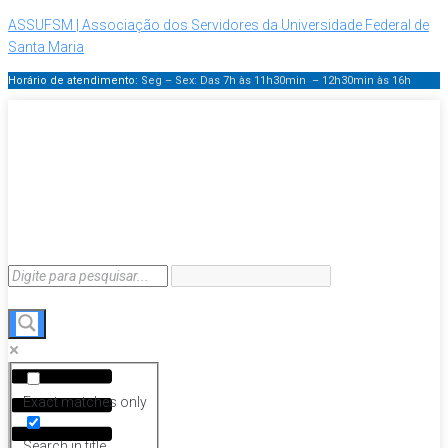
ASSUFSM | Associação dos Servidores da Universidade Federal de
Santa Maria
Horário de atendimento:
Seg – Sex: Das 7h às 11h30min – 12h30min
às 16h
Menu
Exact matches only
Search in title