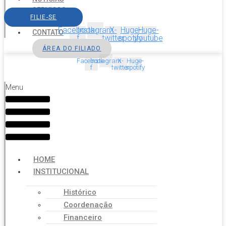
SERVIÇOS
FILIE-SE
AGENDA
Facebook-
Instagram
X-
Huge-
Huge-
CONTATO
f
twitter
spotify
youtube
ÁREA DO FILIADO
Facebook-
Instagram
X-
Huge-
f
twitter
spotify
Menu
HOME
INSTITUCIONAL
Histórico
Coordenação
Financeiro